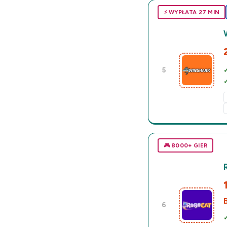
⚡️ WYPŁATA 27 MIN
5
🎮 8000+ GIER
6