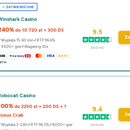
✓ ZATWIERDZONE
Winshark Casino
240%
do 10 720 zł + 300 DS
9.5
Zd
Wypłata 15-60 min
RTP 96.6%
4500+ gier
Wagering 30x
ŚWIETNE
blik
VISA
Przelewy
24
₿ BTC
ETH
Robocat Casino
100%
do 2250 zł + 200 DS + 1
9.4
Zd
Bonus Crab
Wypłata 2-24h
RTP 96.3%
8000+ gier
ŚWIETNE