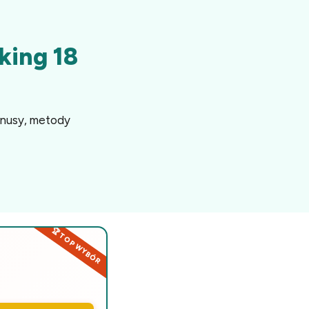
king 18
onusy, metody