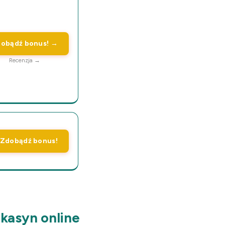
obądź bonus! →
Recenzja →
Zdobądź bonus!
kasyn online