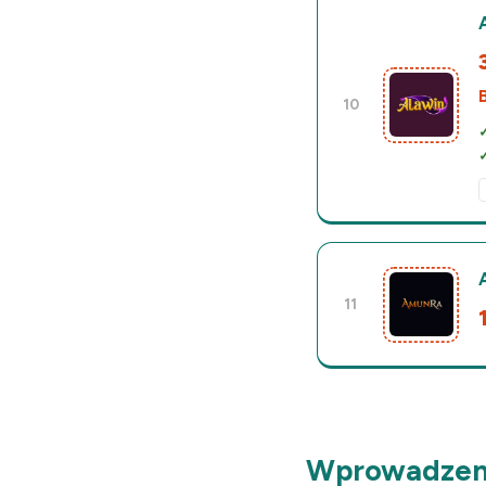
10
11
Wprowadzenie