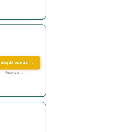
obądź bonus! →
Recenzja →